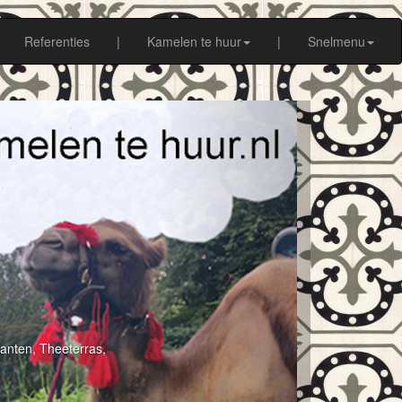
Referenties
|
Kamelen te huur
|
Snelmenu
anten, Theeterras,