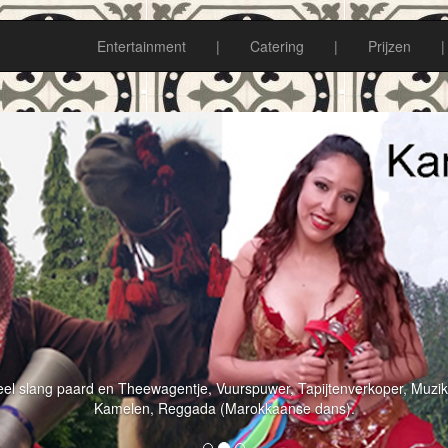
Entertainment
|
Catering
|
Prijzen
|
el slang paard en Theewagentje, Vuurspuwer, Tapijtenverkoper, Muzik
Kamelen, Reggada (Marokkaanse dans).