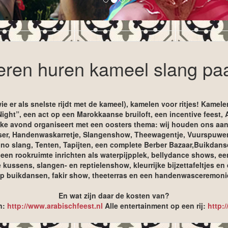
eren huren kameel slang pa
e er als snelste rijdt met de kameel), kamelen voor ritjes! Kamele
ght”, een act op een Marokkaanse bruiloft, een incentive feest,
elijke avond organiseert met een oosters thema: wij houden ons a
ser, Handenwaskarretje, Slangenshow, Theewagentje, Vuurspuwer, 
o slang, Tenten, Tapijten, een complete Berber Bazaar,Buikdans
een rookruimte inrichten als waterpijpplek, bellydance shows, een
kussens, slangen- en reptielenshow, kleurrijke bijzettafeltjes e
 buikdansen, fakir show, theeterras en een handenwasceremonie b
En wat zijn daar de kosten van?
n:
http://www.arabischfeest.nl
Alle entertainment op een rij:
http: