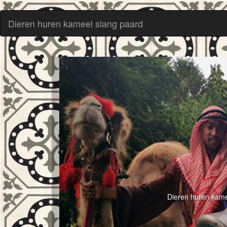
Dieren huren kameel slang paard
Dieren huren kame