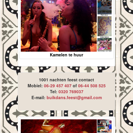
Kamelen te huur
1001 nachten feest contact
Mobiel:
06-29 457 407
of
06-44 508 525
Tel:
0320 769037
E-mail:
buikdans.feest@gmail.com