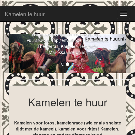
Kamelen te huur
Toggl
naviga
Kamelen te huur en Theewagentje,
Vuurspuwer, Tapijtenverkoper, Muzikanten,
Theeterras, Kamelen, Reggada
(Marokkaanse dans).
Kamelen te huur
Kamelen voor fotos, kamelenrace (wie er als snelste
rijdt met de kameel), kamelen voor ritjes! Kamelen,
slangen en andere dieren te huur!