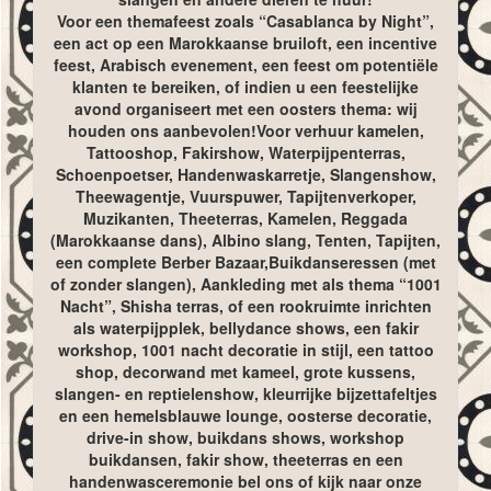
Voor een themafeest zoals “Casablanca by Night”,
een act op een Marokkaanse bruiloft, een incentive
feest, Arabisch evenement, een feest om potentiële
klanten te bereiken, of indien u een feestelijke
avond organiseert met een oosters thema: wij
houden ons aanbevolen!Voor verhuur kamelen,
Tattooshop, Fakirshow, Waterpijpenterras,
Schoenpoetser, Handenwaskarretje, Slangenshow,
Theewagentje, Vuurspuwer, Tapijtenverkoper,
Muzikanten, Theeterras, Kamelen, Reggada
(Marokkaanse dans), Albino slang, Tenten, Tapijten,
een complete Berber Bazaar,Buikdanseressen (met
of zonder slangen), Aankleding met als thema “1001
Nacht”, Shisha terras, of een rookruimte inrichten
als waterpijpplek, bellydance shows, een fakir
workshop, 1001 nacht decoratie in stijl, een tattoo
shop, decorwand met kameel, grote kussens,
slangen- en reptielenshow, kleurrijke bijzettafeltjes
en een hemelsblauwe lounge, oosterse decoratie,
drive-in show, buikdans shows, workshop
buikdansen, fakir show, theeterras en een
handenwasceremonie bel ons of kijk naar onze