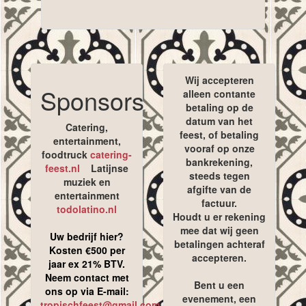
Wij accepteren
Sponsors
alleen contante
betaling op de
datum van het
Catering,
feest, of betaling
entertainment,
vooraf op onze
foodtruck
catering-
bankrekening,
feest.nl
Latijnse
steeds tegen
muziek en
afgifte van de
entertainment
factuur.
todolatino.nl
Houdt u er rekening
mee dat wij geen
Uw bedrijf hier?
betalingen achteraf
Kosten €500 per
accepteren.
jaar ex 21% BTV.
Neem contact met
Bent u een
ons op via E-mail:
evenement, een
tropischfeest@gmail.com