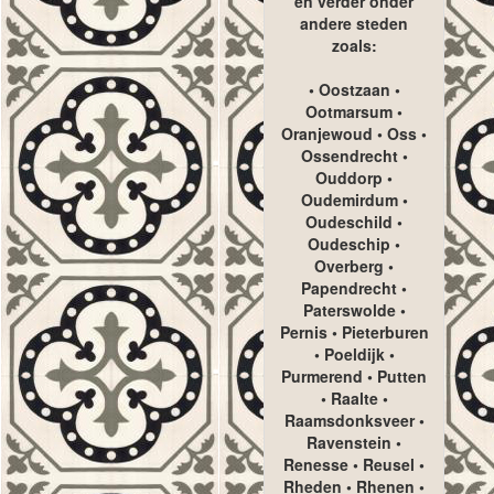
en verder onder
andere steden
zoals:
• Oostzaan •
Ootmarsum •
Oranjewoud • Oss •
Ossendrecht •
Ouddorp •
Oudemirdum •
Oudeschild •
Oudeschip •
Overberg •
Papendrecht •
Paterswolde •
Pernis • Pieterburen
• Poeldijk •
Purmerend • Putten
• Raalte •
Raamsdonksveer •
Ravenstein •
Renesse • Reusel •
Rheden • Rhenen •