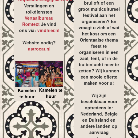
bruiloft of een
Vertalingen en
groot multicultureel
tolkdiensten
festival aan het
Vertaalbureau
organiseren? En
Romtext
Je vind
vraagt u zich af wat
ons via:
vindhier.nl
het kost om een
Orientaalse thema
Website nodig?
feest te
astrocat.nl
organiseren in een
zaal, tent, of in de
buitenlucht neer te
zetten? Wij kunnen
een mooie offerte
maken voor u!
Kamelen te
Kamelen
Wij zijn
huur
te huur
beschikbaar voor
optredens in:
Nederland, Belgie
en Duitsland en
andere landen op
aanvraag