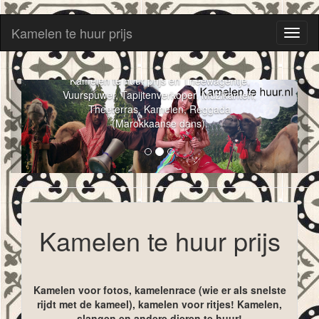
Kamelen te huur prijs
Toggl
naviga
Kamelen te huur prijs en Theewagentje,
Vuurspuwer, Tapijtenverkoper, Muzikanten,
Theeterras, Kamelen, Reggada
(Marokkaanse dans).
Kamelen te huur prijs
Kamelen voor fotos, kamelenrace (wie er als snelste
rijdt met de kameel), kamelen voor ritjes! Kamelen,
slangen en andere dieren te huur!