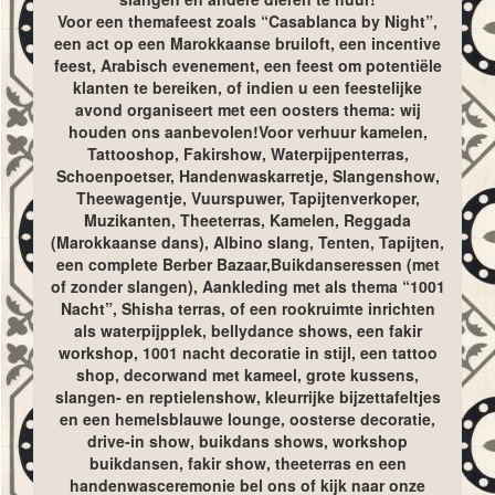
Voor een themafeest zoals “Casablanca by Night”,
een act op een Marokkaanse bruiloft, een incentive
feest, Arabisch evenement, een feest om potentiële
klanten te bereiken, of indien u een feestelijke
avond organiseert met een oosters thema: wij
houden ons aanbevolen!Voor verhuur kamelen,
Tattooshop, Fakirshow, Waterpijpenterras,
Schoenpoetser, Handenwaskarretje, Slangenshow,
Theewagentje, Vuurspuwer, Tapijtenverkoper,
Muzikanten, Theeterras, Kamelen, Reggada
(Marokkaanse dans), Albino slang, Tenten, Tapijten,
een complete Berber Bazaar,Buikdanseressen (met
of zonder slangen), Aankleding met als thema “1001
Nacht”, Shisha terras, of een rookruimte inrichten
als waterpijpplek, bellydance shows, een fakir
workshop, 1001 nacht decoratie in stijl, een tattoo
shop, decorwand met kameel, grote kussens,
slangen- en reptielenshow, kleurrijke bijzettafeltjes
en een hemelsblauwe lounge, oosterse decoratie,
drive-in show, buikdans shows, workshop
buikdansen, fakir show, theeterras en een
handenwasceremonie bel ons of kijk naar onze