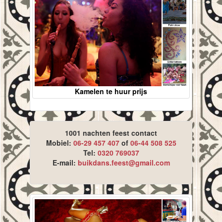
Kamelen te huur prijs
1001 nachten feest contact
Mobiel:
06-29 457 407
of
06-44 508 525
Tel:
0320 769037
E-mail:
buikdans.feest@gmail.com