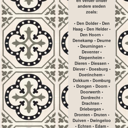
en verder onder
andere steden
zoals:
• Den Dolder • Den
Haag • Den Helder •
Den Hoorn •
Denekamp • Deurne
• Deurningen •
Deventer •
Diepenheim •
Dieren • Diessen •
Diever • Doesburg •
Doetinchem •
Dokkum • Domburg
• Dongen • Doorn •
Doorwerth •
Dordrecht •
Drachten •
Driebergen •
Dronten • Druten •
Duiven • Dwingeloo
• Echten • Edam •