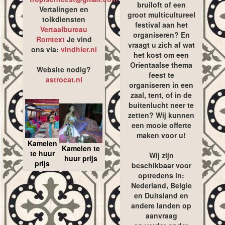
bruiloft of een
Vertalingen en
groot multicultureel
tolkdiensten
festival aan het
Vertaalbureau
organiseren? En
Romtext
Je vind
vraagt u zich af wat
ons via:
vindhier.nl
het kost om een
Orientaalse thema
Website nodig?
feest te
astrocat.nl
organiseren in een
zaal, tent, of in de
buitenlucht neer te
zetten? Wij kunnen
een mooie offerte
maken voor u!
Kamelen
Kamelen te
te huur
Wij zijn
huur prijs
prijs
beschikbaar voor
optredens in:
Nederland, Belgie
en Duitsland en
andere landen op
aanvraag