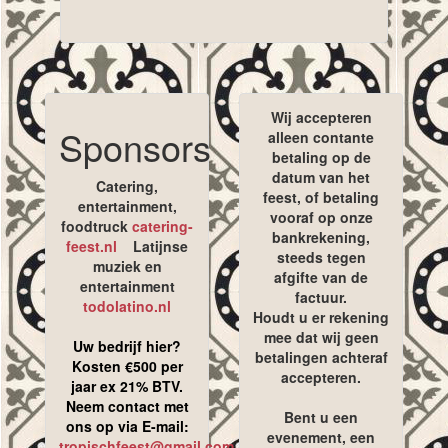
Wij accepteren
Sponsors
alleen contante
betaling op de
datum van het
Catering,
feest, of betaling
entertainment,
vooraf op onze
foodtruck
catering-
bankrekening,
feest.nl
Latijnse
steeds tegen
muziek en
afgifte van de
entertainment
factuur.
todolatino.nl
Houdt u er rekening
mee dat wij geen
Uw bedrijf hier?
betalingen achteraf
Kosten €500 per
accepteren.
jaar ex 21% BTV.
Neem contact met
Bent u een
ons op via E-mail:
evenement, een
tropischfeest@gmail.com