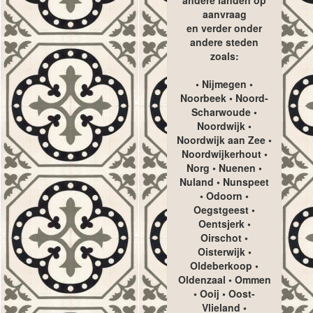
aanvraag
en verder onder
andere steden
zoals:
• Nijmegen •
Noorbeek • Noord-
Scharwoude •
Noordwijk •
Noordwijk aan Zee •
Noordwijkerhout •
Norg • Nuenen •
Nuland • Nunspeet
• Odoorn •
Oegstgeest •
Oentsjerk •
Oirschot •
Oisterwijk •
Oldeberkoop •
Oldenzaal • Ommen
• Ooij • Oost-
Vlieland •