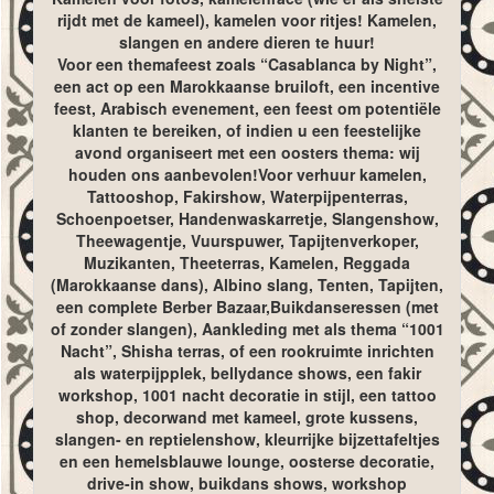
rijdt met de kameel), kamelen voor ritjes! Kamelen,
slangen en andere dieren te huur!
Voor een themafeest zoals “Casablanca by Night”,
een act op een Marokkaanse bruiloft, een incentive
feest, Arabisch evenement, een feest om potentiële
klanten te bereiken, of indien u een feestelijke
avond organiseert met een oosters thema: wij
houden ons aanbevolen!Voor verhuur kamelen,
Tattooshop, Fakirshow, Waterpijpenterras,
Schoenpoetser, Handenwaskarretje, Slangenshow,
Theewagentje, Vuurspuwer, Tapijtenverkoper,
Muzikanten, Theeterras, Kamelen, Reggada
(Marokkaanse dans), Albino slang, Tenten, Tapijten,
een complete Berber Bazaar,Buikdanseressen (met
of zonder slangen), Aankleding met als thema “1001
Nacht”, Shisha terras, of een rookruimte inrichten
als waterpijpplek, bellydance shows, een fakir
workshop, 1001 nacht decoratie in stijl, een tattoo
shop, decorwand met kameel, grote kussens,
slangen- en reptielenshow, kleurrijke bijzettafeltjes
en een hemelsblauwe lounge, oosterse decoratie,
drive-in show, buikdans shows, workshop