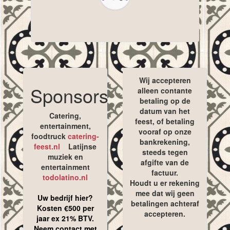
Wij accepteren
Sponsors
alleen contante
betaling op de
datum van het
Catering,
feest, of betaling
entertainment,
vooraf op onze
foodtruck
catering-
bankrekening,
feest.nl
Latijnse
steeds tegen
muziek en
afgifte van de
entertainment
factuur.
todolatino.nl
Houdt u er rekening
mee dat wij geen
Uw bedrijf hier?
betalingen achteraf
Kosten €500 per
accepteren.
jaar ex 21% BTV.
Neem contact met