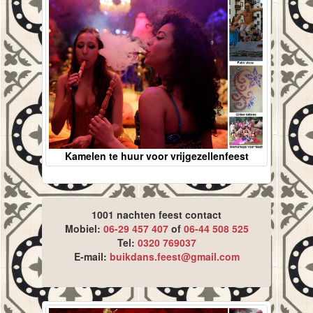
Kamelen te huur voor vrijgezellenfeest
1001 nachten feest contact
Mobiel:
06-29 457 407
of
06-44 508 525
Tel:
0320 769037
E-mail:
buikdans.feest@gmail.com