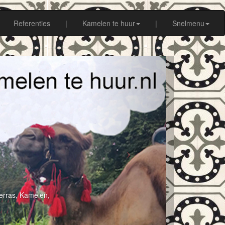
Referenties
|
Kamelen te huur
|
Snelmenu
erras, Kamelen,