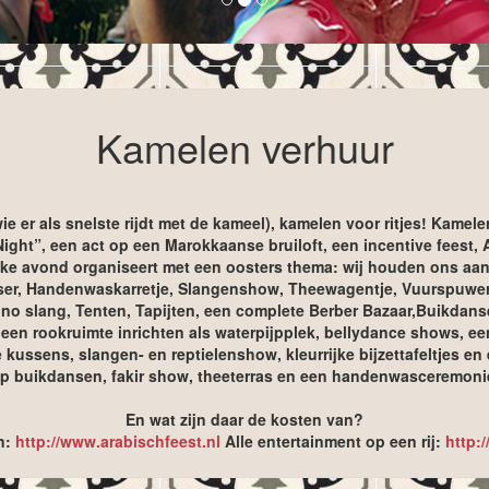
Kamelen verhuur
e er als snelste rijdt met de kameel), kamelen voor ritjes! Kamele
ght”, een act op een Marokkaanse bruiloft, een incentive feest,
elijke avond organiseert met een oosters thema: wij houden ons a
ser, Handenwaskarretje, Slangenshow, Theewagentje, Vuurspuwer, 
o slang, Tenten, Tapijten, een complete Berber Bazaar,Buikdans
een rookruimte inrichten als waterpijpplek, bellydance shows, een
kussens, slangen- en reptielenshow, kleurrijke bijzettafeltjes e
 buikdansen, fakir show, theeterras en een handenwasceremonie b
En wat zijn daar de kosten van?
n:
http://www.arabischfeest.nl
Alle entertainment op een rij:
http: