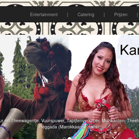
Entertainment
|
Catering
|
Prijzen
|
r en Theewagentje, Vuurspuwer, Tapijtenverkoper, Muzikanten, Theet
Reggada (Marokkaanse dans).